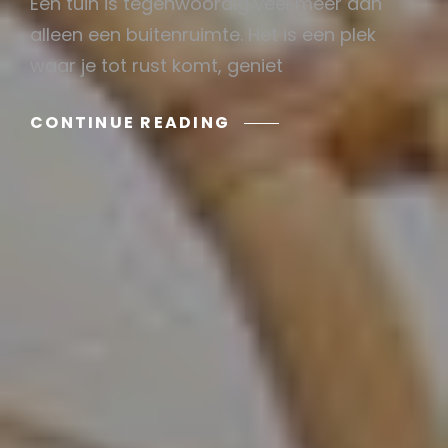
Een tuin is tegenwoordig veel meer dan
03/19/2026
alleen een buitenruimte. Het is een plek
waar je tot rust komt, geniet
COMFORTABELE
CONTINUE READING
LOUNGESET
EN
HOEKLOUNGESETS:
JOUW
IDEALE
PLEK
OM
TE
ONTSPANNEN