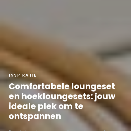
CAT
INSPIRATIE
LINKS
Comfortabele loungeset
en hoekloungesets: jouw
ideale plek om te
ontspannen
Leonie