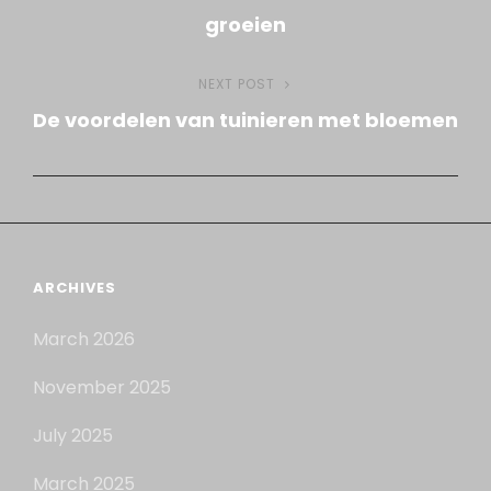
navigation
groeien
NEXT POST
Next
De voordelen van tuinieren met bloemen
Post
ARCHIVES
March 2026
November 2025
July 2025
March 2025