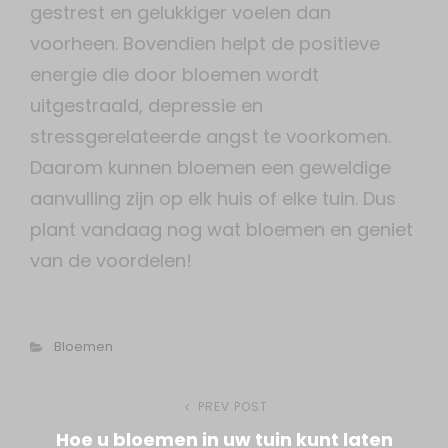
gestrest en gelukkiger voelen dan
voorheen. Bovendien helpt de positieve
energie die door bloemen wordt
uitgestraald, depressie en
stressgerelateerde angst te voorkomen.
Daarom kunnen bloemen een geweldige
aanvulling zijn op elk huis of elke tuin. Dus
plant vandaag nog wat bloemen en geniet
van de voordelen!
Categories
Bloemen
Post
PREV POST
Previous
Hoe u bloemen in uw tuin kunt laten
Post