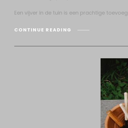
Een vijver in de tuin is een prachtige toevoeg
AQUAMAX
CONTINUE READING
VIJVERPOMP
EN
PONDOVAC
VIJVERSTOFZUIGER
DE
BASIS
VOOR
EEN
HELDERE
EN
GEZONDE
VIJVER