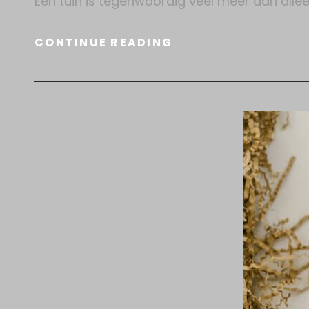
Een tuin is tegenwoordig veel meer dan alleen
COMFORTABELE
CONTINUE READING
LOUNGESET
EN
HOEKLOUNGESETS:
JOUW
IDEALE
PLEK
OM
TE
ONTSPANNEN