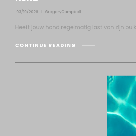
03/19/2026
GregoryCampbell
Heeft jouw hond regelmatig last van zijn buik
HONDENVOER
CONTINUE READING
VOOR
GEVOELIGE
DARMEN
EN
ALLERGIEËN:
DE
BESTE
KEUZE
VOOR
EEN
GEZONDE