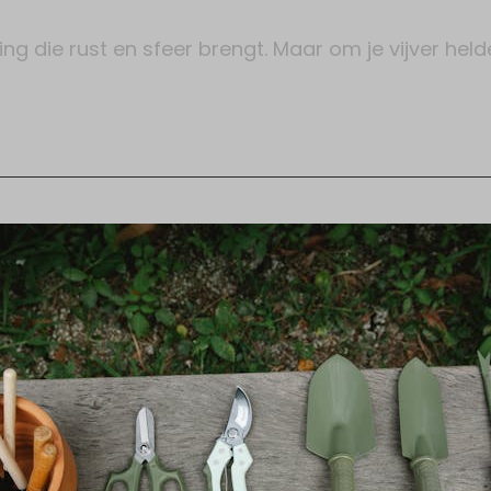
ing die rust en sfeer brengt. Maar om je vijver held
: