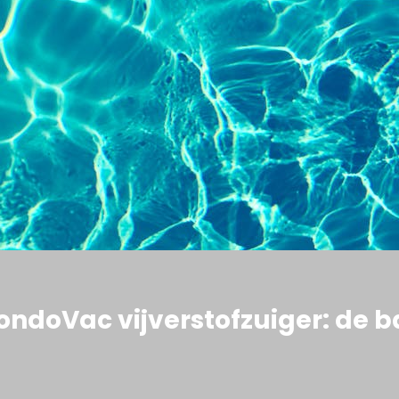
doVac vijverstofzuiger: de ba