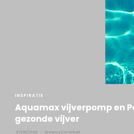
HOND
CAT
INSPIRATIE
LINKS
Aquamax vijverpomp en Pon
gezonde vijver
03/19/2026
GregoryCampbell