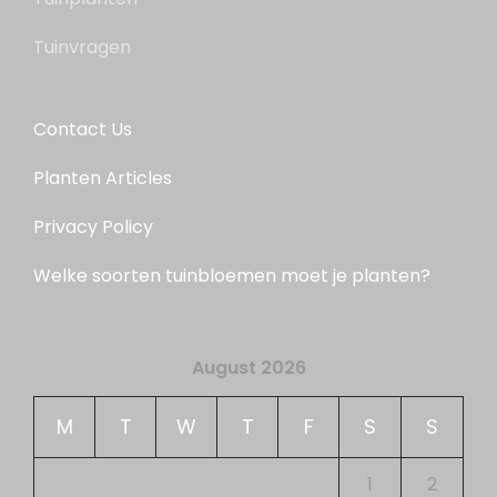
Tuinvragen
Contact Us
Planten Articles
Privacy Policy
Welke soorten tuinbloemen moet je planten?
August 2026
M
T
W
T
F
S
S
1
2