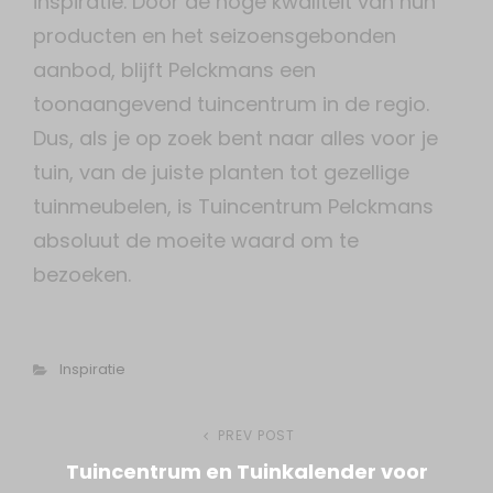
inspiratie. Door de hoge kwaliteit van hun
producten en het seizoensgebonden
aanbod, blijft Pelckmans een
toonaangevend tuincentrum in de regio.
Dus, als je op zoek bent naar alles voor je
tuin, van de juiste planten tot gezellige
tuinmeubelen, is Tuincentrum Pelckmans
absoluut de moeite waard om te
bezoeken.
Categories
Inspiratie
Post
PREV POST
Previous
Tuincentrum en Tuinkalender voor
Post