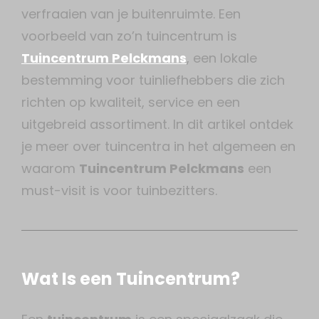
verfraaien van je buitenruimte. Een
voorbeeld van zo’n tuincentrum is
Tuincentrum Pelckmans
, een lokale
bestemming voor tuinliefhebbers die zich
richten op kwaliteit, service en een
uitgebreid assortiment. In dit artikel ontdek
je meer over tuincentra in het algemeen en
waarom
Tuincentrum Pelckmans
een
must-visit is voor tuinbezitters.
Wat Is een Tuincentrum?