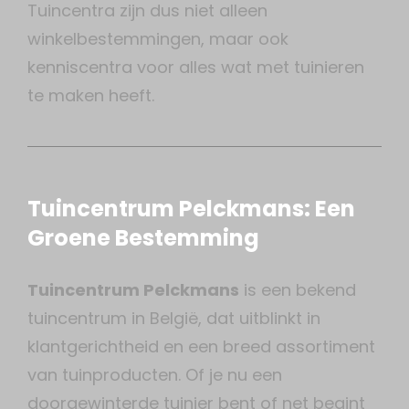
Tuincentra zijn dus niet alleen
winkelbestemmingen, maar ook
kenniscentra voor alles wat met tuinieren
te maken heeft.
Tuincentrum Pelckmans: Een
Groene Bestemming
Tuincentrum Pelckmans
is een bekend
tuincentrum in België, dat uitblinkt in
klantgerichtheid en een breed assortiment
van tuinproducten. Of je nu een
doorgewinterde tuinier bent of net begint