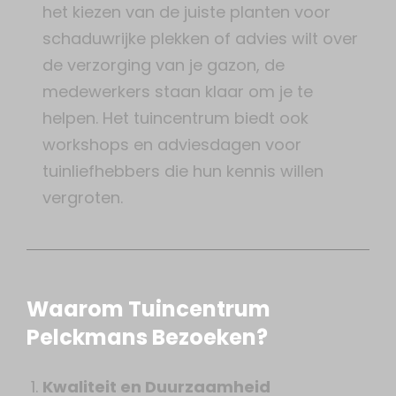
het kiezen van de juiste planten voor
schaduwrijke plekken of advies wilt over
de verzorging van je gazon, de
medewerkers staan klaar om je te
helpen. Het tuincentrum biedt ook
workshops en adviesdagen voor
tuinliefhebbers die hun kennis willen
vergroten.
Waarom Tuincentrum
Pelckmans Bezoeken?
Kwaliteit en Duurzaamheid