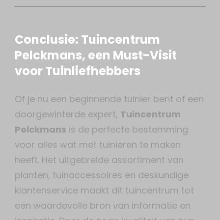
Conclusie: Tuincentrum
Pelckmans, een Must-Visit
voor Tuinliefhebbers
Of je nu een beginnende tuinier bent of een
doorgewinterde expert,
Tuincentrum
Pelckmans
is de perfecte bestemming
voor alles wat met tuinieren te maken
heeft. Het uitgebreide assortiment van
planten, tuinaccessoires en deskundige
klantenservice maakt dit tuincentrum tot
een waardevolle bron van informatie en