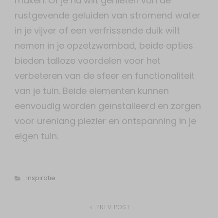
maken. Of je nu wilt genieten van de
rustgevende geluiden van stromend water
in je vijver of een verfrissende duik wilt
nemen in je opzetzwembad, beide opties
bieden talloze voordelen voor het
verbeteren van de sfeer en functionaliteit
van je tuin. Beide elementen kunnen
eenvoudig worden geïnstalleerd en zorgen
voor urenlang plezier en ontspanning in je
eigen tuin.
Categories
Inspiratie
Post
PREV POST
Previous