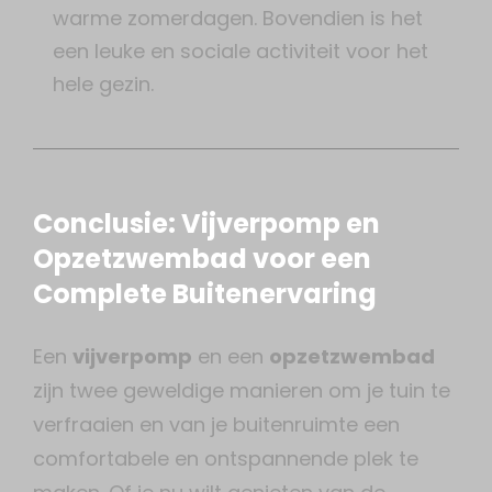
warme zomerdagen. Bovendien is het
een leuke en sociale activiteit voor het
hele gezin.
Conclusie: Vijverpomp en
Opzetzwembad voor een
Complete Buitenervaring
Een
vijverpomp
en een
opzetzwembad
zijn twee geweldige manieren om je tuin te
verfraaien en van je buitenruimte een
comfortabele en ontspannende plek te