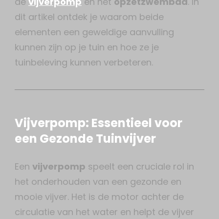
de
vijverpomp
en het
opzetzwembad
. In
dit artikel ontdek je waarom beide
elementen een geweldige aanvulling
kunnen zijn op je tuin en hoe ze je
tuinbeleving kunnen verbeteren.
Vijverpomp: Essentieel voor
een Gezonde Tuinvijver
Een
vijverpomp
speelt een cruciale rol in
het onderhouden van een gezonde en
mooie vijver. Het is de motor achter de
circulatie van het water en helpt de vijver