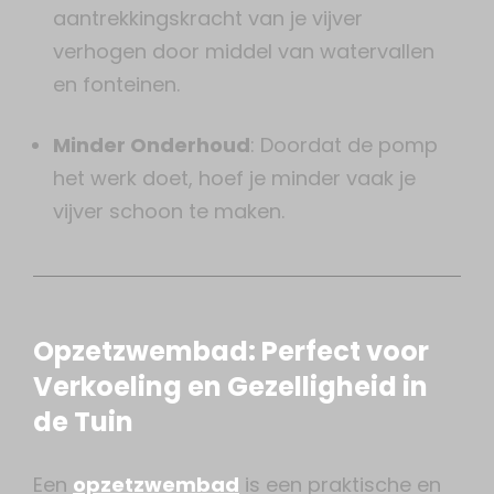
aantrekkingskracht van je vijver
verhogen door middel van watervallen
en fonteinen.
Minder Onderhoud
: Doordat de pomp
het werk doet, hoef je minder vaak je
vijver schoon te maken.
Opzetzwembad: Perfect voor
Verkoeling en Gezelligheid in
de Tuin
Een
opzetzwembad
is een praktische en